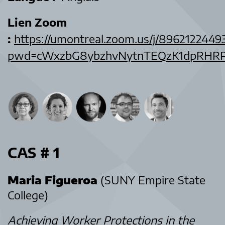
Lien Zoom
:
https://umontreal.zoom.us/j/8962122449
pwd=cWxzbG8ybzhvNytnTEQzK1dpRHR
CAS # 1
Maria Figueroa
(SUNY Empire State
College)
Achieving Worker Protections in the