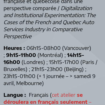
française et québécoise dans une
perspective comparée /
Digitalization
and Institutional Experimentation: The
Cases of the French and Quebec Auto
Services Industry in Comparative
Perspective
Heures :
06h15-08h00 (Vancouver)
;
9h15-11h00
(Montréal) ;
14h15-
16h00
(Londres) ; 15h15-17h00 (Paris /
Bruxelles) ; 21h15-23h00 (Beijing) ;
23h15-01h00 (+ 1 journée – > samedi 9
avril, Melbourne)
Langue :
Français (
cet atelier
se
déroulera en français seulement
–