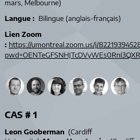
mars, Melbourne)
Langue :
Bilingue (anglais-français)
Lien Zoom
:
https://umontreal.zoom.us/j/8221939452
pwd=OENTeGFSNHJTcDVyWEs0RnI3QXR
CAS # 1
Leon Gooberman
(Cardiff