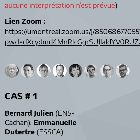
aucune interprétation n’est prévue
)
Lien Zoom :
https://umontreal.zoom.us/j/85068677055
pwd=dXcydmd4MnRIcGgrSUJlaldYV0RUZ
CAS # 1
Bernard Julien
(ENS-
Cachan),
Emmanuelle
Dutertre
(ESSCA)