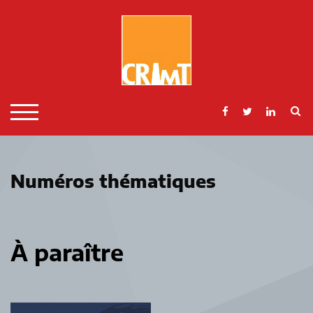
Skip
to
content
S
TOGGLE MOBILE MENU
Numéros thématiques
À paraître