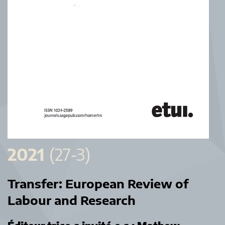
2021
(27-3)
Transfer:
European Review of
Labour and Research