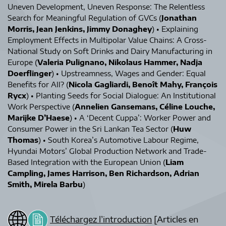
Uneven Development, Uneven Response: The Relentless
Search for Meaningful Regulation of GVCs (
Jonathan
Morris, Jean Jenkins, Jimmy Donaghey
) • Explaining
Employment Effects in Multipolar Value Chains: A Cross-
National Study on Soft Drinks and Dairy Manufacturing in
Europe (
Valeria Pulignano, Nikolaus Hammer, Nadja
Doerflinger
) • Upstreamness, Wages and Gender: Equal
Benefits for All? (
Nicola Gagliardi, Benoît Mahy, François
Rycx
) • Planting Seeds for Social Dialogue: An Institutional
Work Perspective (
Annelien Gansemans, Céline Louche,
Marijke D’Haese
) • A ‘Decent Cuppa’: Worker Power and
Consumer Power in the Sri Lankan Tea Sector (
Huw
Thomas
) • South Korea’s Automotive Labour Regime,
Hyundai Motors’ Global Production Network and Trade-
Based Integration with the European Union (
Liam
Campling, James Harrison, Ben Richardson, Adrian
Smith, Mirela Barbu
)
Téléchargez l’introduction
[Articles en