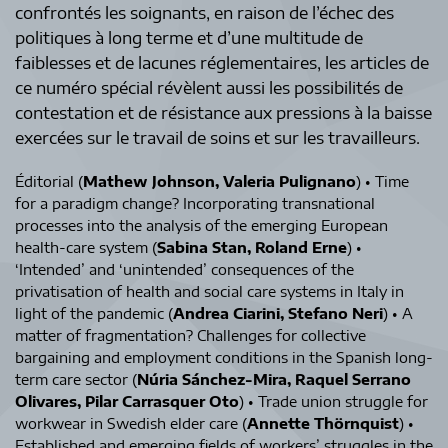
confrontés les soignants, en raison de l’échec des
politiques à long terme et d’une multitude de
faiblesses et de lacunes réglementaires, les articles de
ce numéro spécial révèlent aussi les possibilités de
contestation et de résistance aux pressions à la baisse
exercées sur le travail de soins et sur les travailleurs.
Éditorial (
Mathew Johnson, Valeria Pulignano
) • Time
for a paradigm change? Incorporating transnational
processes into the analysis of the emerging European
health-care system (
Sabina Stan, Roland Erne
) •
‘Intended’ and ‘unintended’ consequences of the
privatisation of health and social care systems in Italy in
light of the pandemic (
Andrea Ciarini, Stefano Neri
) • A
matter of fragmentation? Challenges for collective
bargaining and employment conditions in the Spanish long-
term care sector (
Núria Sánchez-Mira, Raquel Serrano
Olivares, Pilar Carrasquer Oto
) • Trade union struggle for
workwear in Swedish elder care (
Annette Thörnquist
) •
Established and emerging fields of workers’ struggles in the