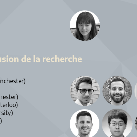
usion de la recherche
anchester)
hester)
terloo)
sity)
)