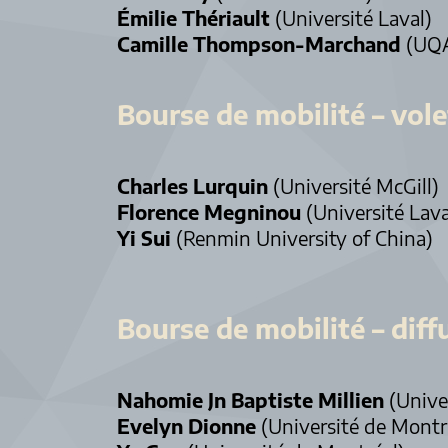
Émilie Thériault
(Université Laval)
Camille Thompson-Marchand
(UQ
Bourse de mobilité – vole
Charles Lurquin
(Université McGill)
Florence Megninou
(Université Lava
Yi Sui
(Renmin University of China)
Bourse de mobilité – diff
Nahomie Jn Baptiste Millien
(Unive
Evelyn Dionne
(Université de Montr