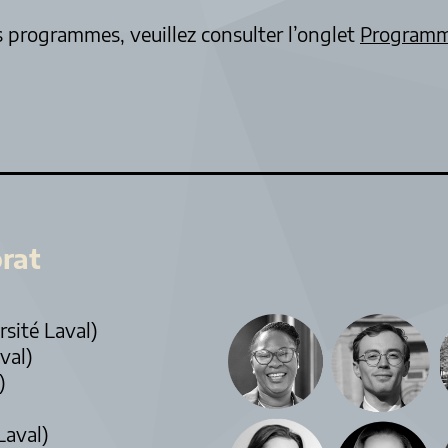
s programmes, veuillez consulter l’onglet
Programm
rat
sité Laval)
val)
)
Laval)