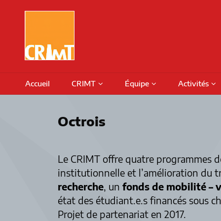
Skip
to
content
Accueil
CRIMT
Équipe
Activités
À propos
Cochercheur.euses
Archives
Octrois
Historique
Professionnel.le.s
Galerie d’af
Gouvernance
Chercheur.euse.s associé.e.s
Le CRIMT offre quatre programmes de 
institutionnelle et l’amélioration du t
recherche
, un
fonds de mobilité – 
état des étudiant.e.s financés sous 
Projet de partenariat en 2017.