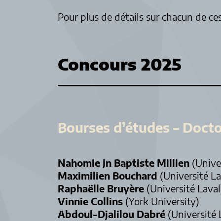
Pour plus de détails sur chacun de ce
Concours 2025
Bourses d’études – Docto
Nahomie
Jn Baptiste Millien
(Univer
Maximilien
Bouchard
(Université La
Raphaëlle
Bruyère
(Université Laval
Vinnie
Collins
(York University)
Abdoul-Djalilou
Dabré
(Université 