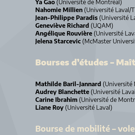
Ya Gao
(Université de Montréal)
Nahomie Millien
(Université Laval/
Jean-Philippe Paradis
(Université L
Geneviève Richard
(UQAM)
Angélique Rouvière
(Université Lav
Jelena Starcevic
(McMaster Universi
Bourses d’études – Maît
Mathilde Baril-Jannard
(Université 
Audrey Blanchette
(Université Lava
Carine Ibrahim
(Université de Montr
Liane Roy
(Université Laval)
Bourse de mobilité – vole