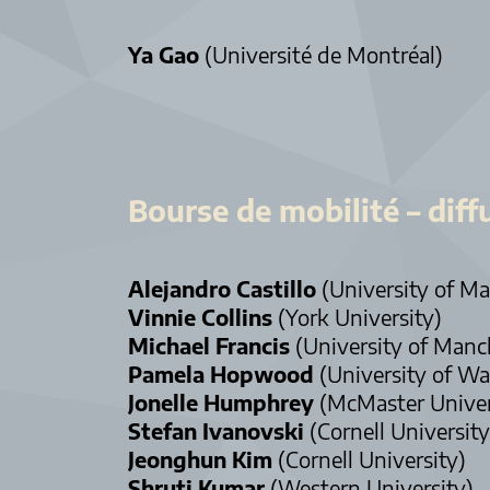
Ya Gao
(Université de Montréal)
Bourse de mobilité – diff
Alejandro Castillo
(University of M
Vinnie Collins
(York University)
Michael Francis
(University of Manc
Pamela Hopwood
(University of Wa
Jonelle Humphrey
(McMaster Univer
Stefan Ivanovski
(Cornell University
Jeonghun Kim
(Cornell University)
Shruti Kumar
(Western University)