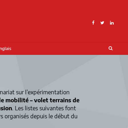
SEARC
nglais
rammes de financement
ses nommées du CRIMT
ariat sur l’expérimentation
is
e mobilité – volet terrains de
usion
. Les listes suivantes font
s organisés depuis le début du