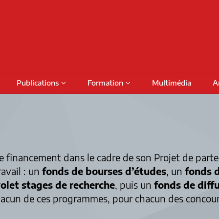
Publications
Formation
Multimédia
A
Podcasts
Colloques
Activités de formation
fiches
Numéros thématiques
Séminaires internationaux
Financement
Prog
Livres
Activités savoirs partagés
Bour
financement dans le cadre de son Projet de parten
Rapports de recherche
Séminaires réguliers
Octro
ravail : un
fonds de bourses d’études
, un
fonds d
volet stages de recherche
, puis un
fonds de diff
DAMT
Rencontres de projet
chacun de ces programmes, pour chacun des concour