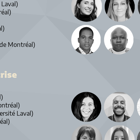
 Laval)
éal)
l)
 de Montréal)
rise
l)
ontréal)
ersité Laval)
éal)