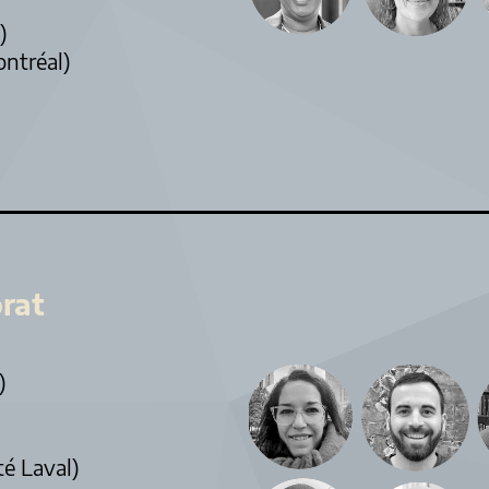
)
ontréal)
rat
)
té Laval)