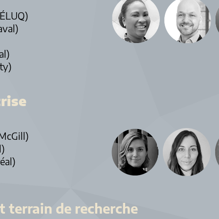
TÉLUQ)
aval)
al)
ty)
rise
McGill)
l)
éal)
t terrain de recherche