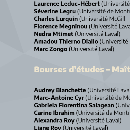
Laurence
Leduc-Hébert
(Université
Séverine
Legru
(Université de Montr
Charles
Lurquin
(Université McGill
Florence
Megninou
(Université Lava
Nedra
Mtimet
(Université Laval)
Amadou
Thierno Diallo
(Université
Marc
Zongo
(Université Laval)
Bourses d’études – Maît
Audrey Blanchette
(Université Lava
Marc-Antoine Cyr
(Université de M
Gabriela Florentina Salagean
(Univ
Carine Ibrahim
(Université de Montr
Alexandra Roy
(Université Laval)
Liane Roy
(Université Laval)