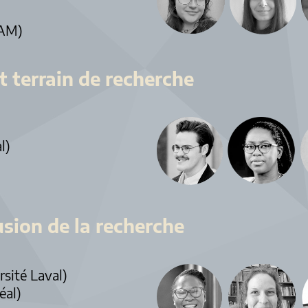
AM)
t terrain de recherche
l)
usion de la recherche
rsité Laval)
éal)