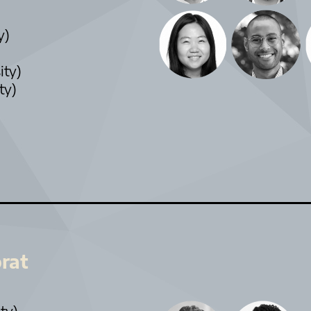
y)
ity)
ty)
rat