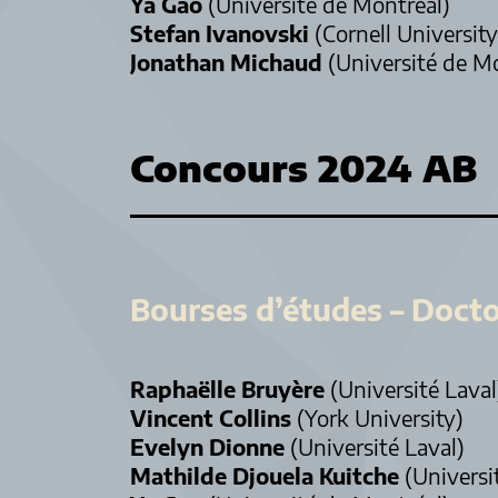
Ya Gao
(Université de Montréal)
Stefan Ivanovski
(Cornell University
Jonathan Michaud
(Université de M
Concours 2024 AB
Bourses d’études – Docto
Raphaëlle Bruyère
(Université Laval
Vincent Collins
(York University)
Evelyn Dionne
(Université Laval)
Mathilde Djouela Kuitche
(Universi