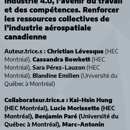
Industrie 4.0, l’avenir du travail
et des compétences.
Renforcer
les ressources collectives de
l’industrie aérospatiale
canadienne
Auteur.trice.s :
Christian Lévesque
(HEC
Montréal),
Cassandra Bowkett
(HEC
Montréal),
Sara Pérez-Lauzon
(HEC
Montréal),
Blandine Emilien
(Université du
Québec à Montréal)
Collaborateur.trice.s : Kai-Hsin Hung
(HEC Montréal),
Lucie Morissette
(HEC
Montréal),
Benjamin Paré
(Université du
Québec à Montréal),
Marc-Antonin