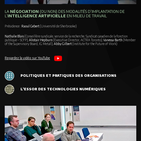
LA
NÉGOCIATION
(OU NON) DES MODALITÉS D’IMPLANTATION DE
L’
INTELLIGENCE ARTIFICIELLE
EN MILIEU DE TRAVAIL
Présidence :
Raoul Gebert
(Université de Sherbrooke)
Nathalie Blais
(Conseillère syndicale, service de la recherche, Syndicat canadien de la fonction
publique – SCFP),
Alistair Hepburn
(Executive Director, ACTRA Toronto),
Vanessa Barth
(Member
of the Supervisory Board, IG Metall),
Abby Gilbert
(Institute for the Future of Work)
Regardez la vidéo sur YouTube
POLITIQUES ET PRATIQUES DES ORGANISATIONS
L’ESSOR DES TECHNOLOGIES NUMÉRIQUES