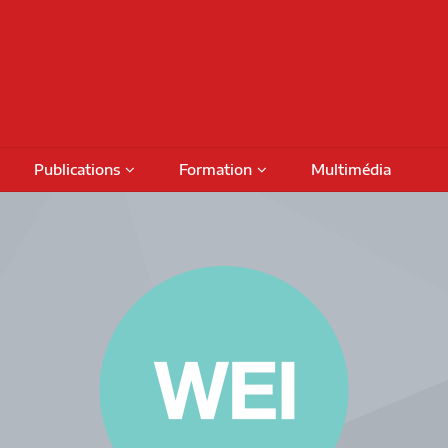
Publications
Formation
Multimédia
Podcasts
Colloques
Activités de formation
fiches
Numéros thématiques
Séminaires internationaux
Financement
Prog
Livres
Activités savoirs partagés
Bour
Rapports de recherche
Séminaires réguliers
Octro
DAMT
Rencontres de projet