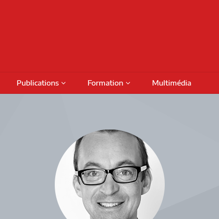
Publications
Formation
Multimédia
Podcasts
Colloques
Activités de formation
fiches
Numéros thématiques
Séminaires internationaux
Financement
Prog
Livres
Activités savoirs partagés
Bour
Rapports de recherche
Séminaires réguliers
Octro
DAMT
Rencontres de projet