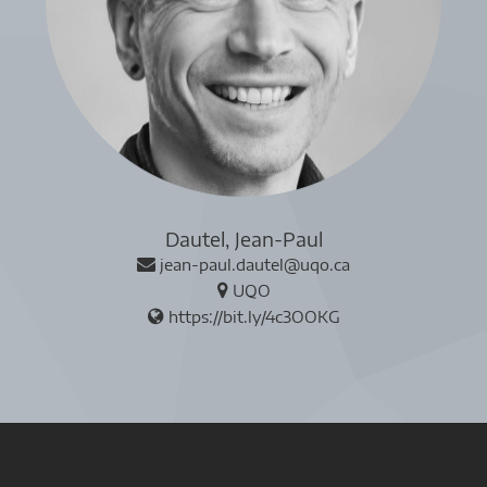
Dautel, Jean-Paul
jean-paul.dautel@uqo.ca
UQO
https://bit.ly/4c3OOKG