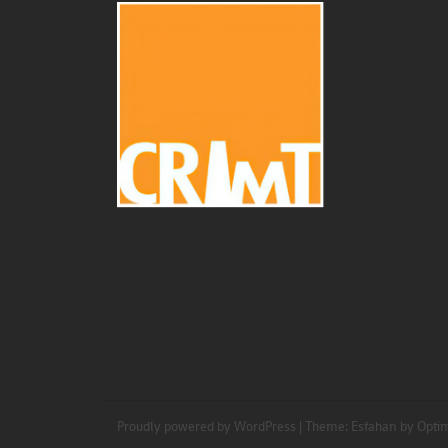
Proudly powered by WordPress
|
Theme:
Esfahan
by Opti