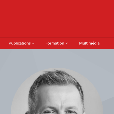
Publications
Formation
Multimédia
Podcasts
Colloques
Activités de formation
fiches
Numéros thématiques
Séminaires internationaux
Financement
Prog
Livres
Activités savoirs partagés
Bour
Rapports de recherche
Séminaires réguliers
Octro
DAMT
Rencontres de projet