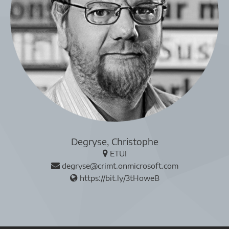
Degryse, Christophe
ETUI
degryse@crimt.onmicrosoft.com
https://bit.ly/3tHoweB