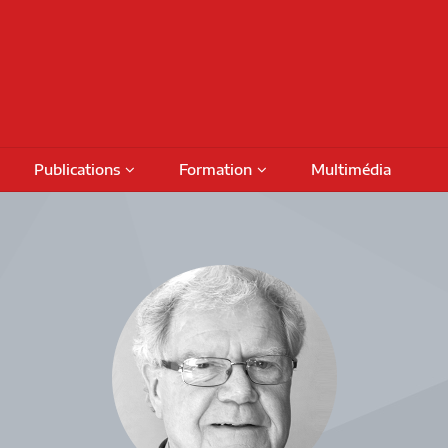
Publications
Formation
Multimédia
Podcasts
Colloques
Activités de formation
fiches
Numéros thématiques
Séminaires internationaux
Financement
Prog
Livres
Activités savoirs partagés
Bour
Rapports de recherche
Séminaires réguliers
Octro
DAMT
Rencontres de projet