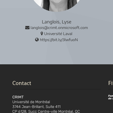
Langlois, Lyse
langlois@crimt.onmicrosoft.com
Université Laval
https://bit.ly/3IwfuoN
Contact
F
CRIMT
Université de Montréal
3744 Jean-Brillant, Suite 411
CP 6128, Succ Centre-ville Montréal, QC