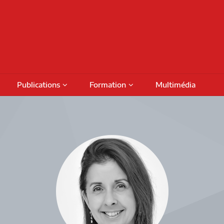
Publications
Formation
Multimédia
Podcasts
Colloques
Activités de formation
fiches
Numéros thématiques
Séminaires internationaux
Financement
Prog
Livres
Activités savoirs partagés
Bour
Rapports de recherche
Séminaires réguliers
Octro
DAMT
Rencontres de projet