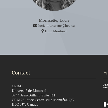
Morissette, Lucie
lucie.morissette@hec.ca
HEC Montréal
Contact
F
CRIMT
Université de Montréal
3744 Jean-Brillant, Suite 411
CP 6128, Succ Centre-ville Montréal, QC
H3C 3J7, Canada