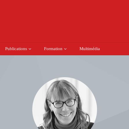
Publications
Formation
Multimédia
Podcasts
Colloques
Activités de formation
hes
Numéros thématiques
Séminaires internationaux
Financement
Programme
Livres
Activités savoirs partagés
Bourses 
Rapports de recherche
Séminaires réguliers
Octrois
DAMT
Rencontres de projet