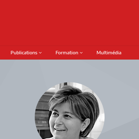
Publications
Formation
Multimédia
Podcasts
Colloques
Activités de formation
fiches
Numéros thématiques
Séminaires internationaux
Financement
Prog
Livres
Activités savoirs partagés
Bour
Rapports de recherche
Séminaires réguliers
Octro
DAMT
Rencontres de projet