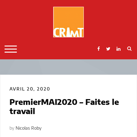
Skip
to
content
S
TOGGLE MOBILE MENU
AVRIL 20, 2020
PremierMAI2020 – Faites le
travail
by
Nicolas Roby