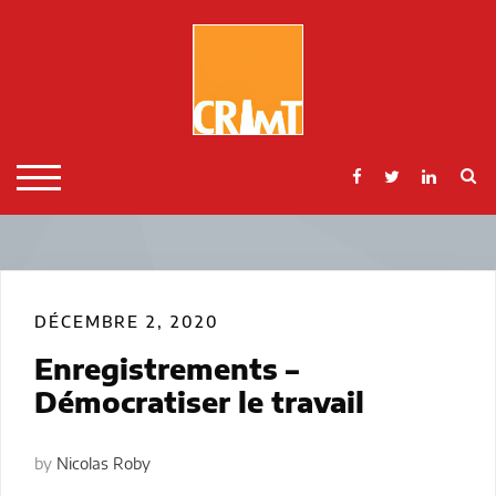
Skip
to
content
S
TOGGLE MOBILE MENU
DÉCEMBRE 2, 2020
Enregistrements –
Démocratiser le travail
by
Nicolas Roby