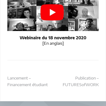
Webinaire du 18 novembre 2020
[En anglais]
Navigation
Lancement –
Publication –
Financement étudiant
FUTURESofWORK
de
l’article