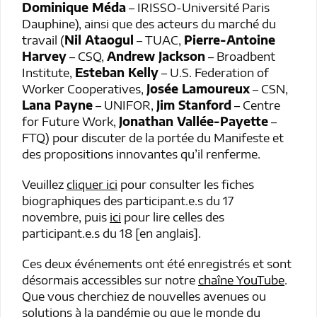
Dominique Méda
– IRISSO-Université Paris
Dauphine), ainsi que des acteurs du marché du
travail (
Nil Ataogul
– TUAC,
Pierre-Antoine
Harvey
– CSQ,
Andrew Jackson
– Broadbent
Institute,
Esteban Kelly
– U.S. Federation of
Worker Cooperatives,
Josée Lamoureux
– CSN,
Lana Payne
– UNIFOR,
Jim Stanford
– Centre
for Future Work,
Jonathan Vallée-Payette
–
FTQ) pour discuter de la portée du Manifeste et
des propositions innovantes qu’il renferme.
Veuillez
cliquer ici
pour consulter les fiches
biographiques des participant.e.s du 17
novembre, puis
ici
pour lire celles des
participant.e.s du 18 [en anglais].
Ces deux événements ont été enregistrés et sont
désormais accessibles sur notre
chaîne YouTube
.
Que vous cherchiez de nouvelles avenues ou
solutions à la pandémie ou que le monde du