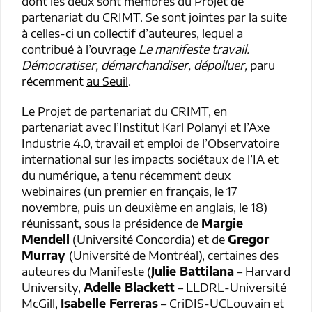
dont les deux sont membres du Projet de
partenariat du CRIMT. Se sont jointes par la suite
à celles-ci un collectif d’auteures, lequel a
contribué à l’ouvrage
Le manifeste travail.
Démocratiser, démarchandiser, dépolluer,
paru
récemment
au Seuil
.
Le Projet de partenariat du CRIMT, en
partenariat avec l’Institut Karl Polanyi et l’Axe
Industrie 4.0, travail et emploi de l’Observatoire
international sur les impacts sociétaux de l’IA et
du numérique, a tenu récemment deux
webinaires (un premier en français, le 17
novembre, puis un deuxième en anglais, le 18)
réunissant, sous la présidence de
Margie
Mendell
(Université Concordia) et de
Gregor
Murray
(Université de Montréal), certaines des
auteures du Manifeste (
Julie Battilana
– Harvard
University,
Adelle Blackett
– LLDRL-Université
McGill,
Isabelle Ferreras
– CriDIS-UCLouvain et