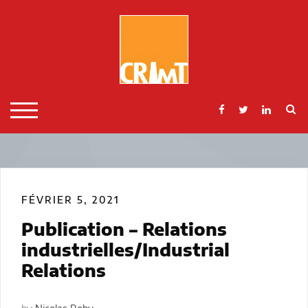
Skip
to
content
S
TOGGLE MOBILE MENU
FÉVRIER 5, 2021
Publication – Relations
industrielles/Industrial
Relations