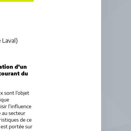
 Laval)
tation d’un
 courant du
x sont l’objet
lique
sir l’influence
e au secteur
ristiques de ce
 est portée sur