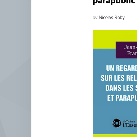
parapublic
by
Nicolas Roby