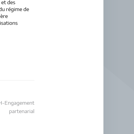
 et des
 du régime de
ière
isations
SH-Engagement
partenarial