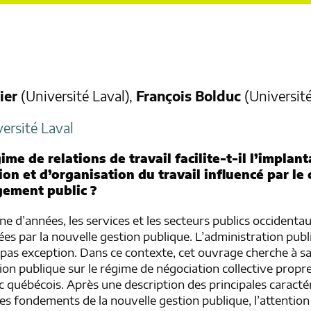
ier
(Université Laval),
François Bolduc
(Université
versité Laval
me de relations de travail facilite-t-il l’implan
on et d’organisation du travail influencé par le
ement public ?
e d’années, les services et les secteurs publics occidentau
ées par la nouvelle gestion publique. L’administration pub
pas exception. Dans ce contexte, cet ouvrage cherche à sai
tion publique sur le régime de négociation collective propr
c québécois. Après une description des principales caracté
des fondements de la nouvelle gestion publique, l’attention