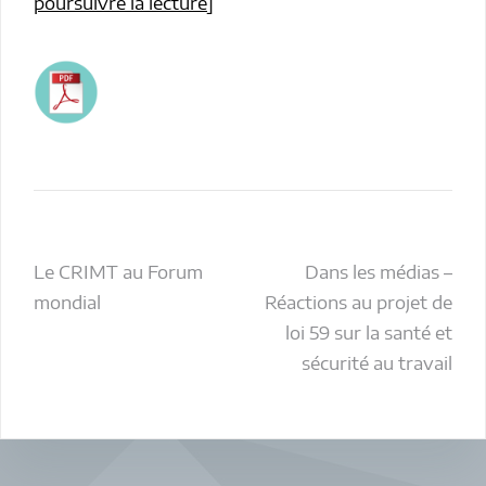
poursuivre la lecture
]
Navigation
Le CRIMT au Forum
Dans les médias –
mondial
Réactions au projet de
de
loi 59 sur la santé et
l’article
sécurité au travail