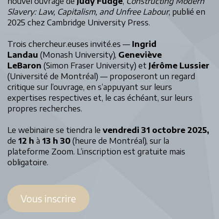
nouvel ouvrage de
Judy Fudge
,
Constructing Modern
Slavery: Law, Capitalism, and Unfree Labour
, publié en
2025 chez Cambridge University Press.
Trois chercheur.euses invité.es —
Ingrid
Landau
(Monash University),
Geneviève
LeBaron
(Simon Fraser University) et
Jérôme Lussier
(Université de Montréal) — proposeront un regard
critique sur l’ouvrage, en s’appuyant sur leurs
expertises respectives et, le cas échéant, sur leurs
propres recherches.
Le webinaire se tiendra le
vendredi 31 octobre 2025,
de
12 h
à
13 h 30
(heure de Montréal), sur la
plateforme Zoom. L’inscription est gratuite mais
obligatoire.
Vous inscrire