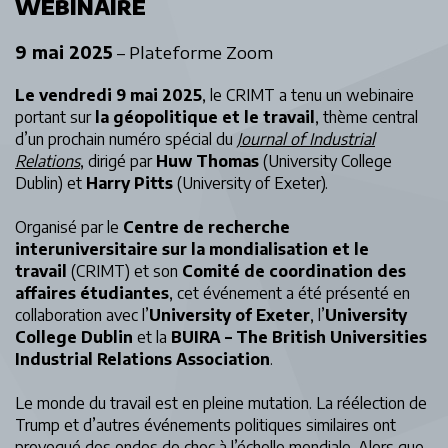
WEBINAIRE
9 mai 2025
– Plateforme Zoom
Le vendredi 9 mai 2025
, le CRIMT a tenu un webinaire
portant sur
la géopolitique et le travail
, thème central
d’un prochain numéro spécial du
Journal of Industrial
Relations
, dirigé par
Huw Thomas
(University College
Dublin) et
Harry Pitts
(University of Exeter).
Organisé par le
Centre de recherche
interuniversitaire sur la mondialisation et le
travail
(CRIMT) et son
Comité de coordination des
affaires étudiantes
, cet événement a été présenté en
collaboration avec l’
University of Exeter
, l’
University
College Dublin
et la
BUIRA – The British Universities
Industrial Relations Association
.
Le monde du travail est en pleine mutation. La réélection de
Trump et d’autres événements politiques similaires ont
provoqué des ondes de choc à l’échelle mondiale. Alors que