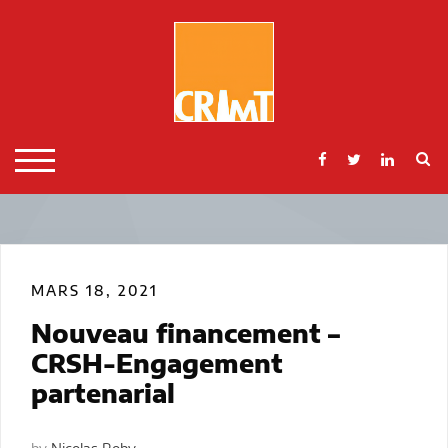
Skip
to
content
S
TOGGLE MOBILE MENU
MARS 18, 2021
Nouveau financement –
CRSH-Engagement
partenarial