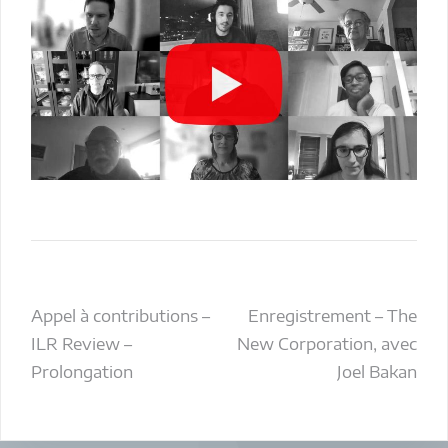
Navigation
Appel à contributions –
Enregistrement – The
ILR Review –
New Corporation, avec
de
Prolongation
Joel Bakan
l’article