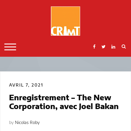
Skip
to
content
S
TOGGLE MOBILE MENU
AVRIL 7, 2021
Enregistrement – The New
Corporation, avec Joel Bakan
by
Nicolas Roby