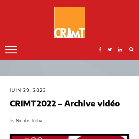
Skip
to
content
S
TOGGLE MOBILE MENU
JUIN 29, 2023
CRIMT2022 – Archive vidéo
by
Nicolas Roby