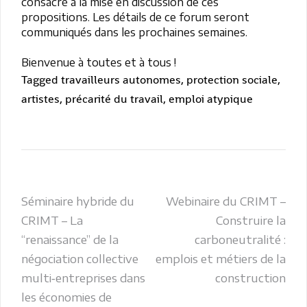
consacré à la mise en discussion de ces
propositions. Les détails de ce forum seront
communiqués dans les prochaines semaines.
Bienvenue à toutes et à tous !
Tagged
travailleurs autonomes
,
protection sociale
,
artistes
,
précarité du travail
,
emploi atypique
Navigation
Séminaire hybride du
Webinaire du CRIMT –
CRIMT – La
Construire la
de
“renaissance” de la
carboneutralité :
l’article
négociation collective
emplois et métiers de la
multi‑entreprises dans
construction
les économies de