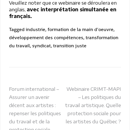
Veuillez noter que ce webinaire se déroulera en
anglais,
avec interprétation simultanée en
français.
Tagged
industrie
,
formation de la main d'oeuvre
,
développement des compétences
,
transformation
du travail
,
syndicat
,
transition juste
Navigation
Forum international –
Webinaire CRIMT-MAPI
Assurer un avenir
– Les politiques du
de
décent aux artistes :
travail artistique. Quelle
l’article
repenser les politiques
protection sociale pour
du travail et de la
les artistes du Québec ?
protection sociale