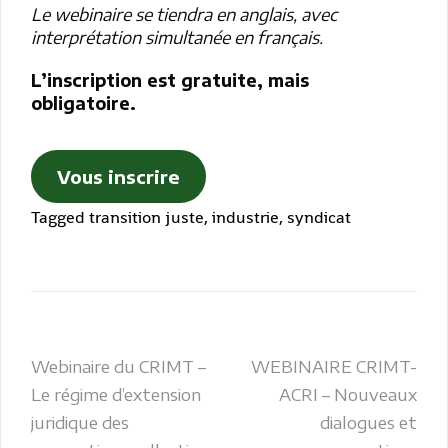
Le webinaire se tiendra en anglais, avec
interprétation simultanée en français.
L’inscription est gratuite, mais
obligatoire.
Vous inscrire
Tagged
transition juste
,
industrie
,
syndicat
Navigation
Webinaire du CRIMT –
WEBINAIRE CRIMT-
Le régime d’extension
ACRI – Nouveaux
de
juridique des
dialogues et
l’article