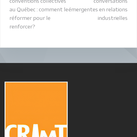
conventions collectives
conversations
au Québec : comment le
émergentes en relations
réformer pour le
industrielles
renforcer?