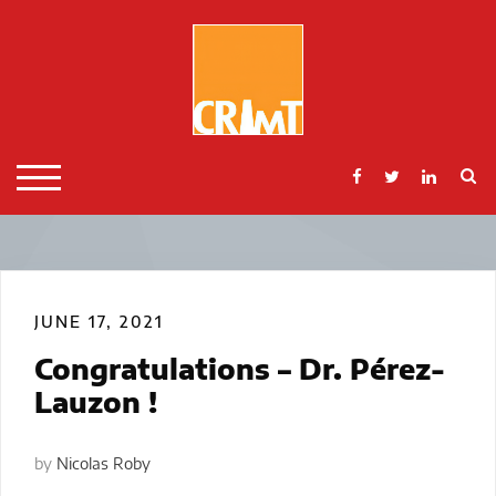
Skip
to
content
S
TOGGLE MOBILE MENU
JUNE 17, 2021
Congratulations – Dr. Pérez-
Lauzon !
by
Nicolas Roby