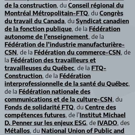
de la construction
, du
Conseil régional du
Montréal Métropolitain-FTQ
, du
Congrès
du travail du Canada
, du
Syndicat canadien
de la fonction publique
, de la
Fédération
autonome de l’enseignement
, de la
Fédération de l’industrie manufacturière-
CSN
, de la
Fédération du commerce-CSN
, de
la
Fédération des travailleurs et
travailleuses du Québec
, de la
FTQ-
Construction
, de la
Fédération
interprofessionnelle de la santé du Québec
,
de la
Fédération nationale des
communications et de la culture-CSN
, du
Fonds de solidarité FTQ
, du
Centre des
compétences futures
, de l’
Institut Michael
D. Penner
sur les enjeux ESG
, de
IVADO
, des
Métallos
, du
National Union of Public and