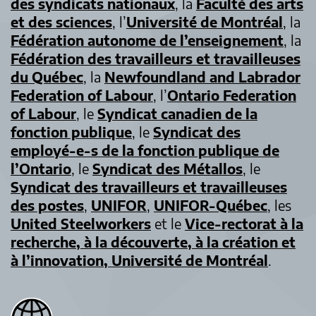
des syndicats nationaux
, la
Faculté des arts
et des sciences
, l’
Université de Montréal
, la
Fédération autonome de l’enseignement
, la
Fédération des travailleurs et travailleuses
du Québec
, la
Newfoundland and Labrador
Federation of Labour
, l’
Ontario Federation
of Labour
, le
Syndicat canadien de la
fonction publique
, le
Syndicat des
employé-e-s de la fonction publique de
l’Ontario
, le
Syndicat des Métallos
, le
Syndicat des travailleurs et travailleuses
des postes
,
UNIFOR
,
UNIFOR-Québec
, les
United Steelworkers
et le
Vice-rectorat à la
recherche, à la découverte, à la création et
à l’innovation, Université de Montréal
.