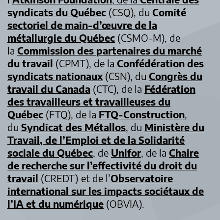
syndicats du Québec
(CSQ), du
Comité
sectoriel de main-d’œuvre de la
métallurgie du Québec
(CSMO-M), de
la
Commission des partenaires du marché
du travail
(CPMT), de la
Confédération des
syndicats nationaux
(CSN), du
Congrès du
travail du Canada
(CTC), de la
Fédération
des travailleurs et travailleuses du
Québec
(FTQ), de la
FTQ-Construction
,
du
Syndicat des Métallos
, du
Ministère du
Travail, de l’Emploi et de la Solidarité
sociale du Québec
, de
Unifor
, de la
Chaire
de recherche sur l’effectivité du droit du
travail
(CREDT) et de l’
Observatoire
international sur les impacts sociétaux de
l’IA et du numérique
(OBVIA).