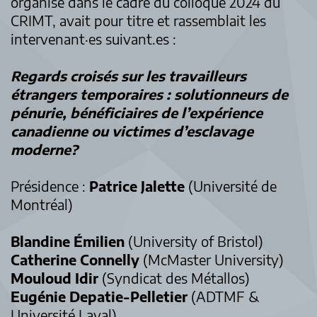
organisé dans le cadre du colloque 2024 du
CRIMT, avait pour titre et rassemblait les
intervenant·es suivant.es :
Regards croisés sur les travailleurs
étrangers temporaires : solutionneurs de
pénurie, bénéficiaires de l’expérience
canadienne ou victimes d’esclavage
moderne?
Présidence :
Patrice Jalette
(Université de
Montréal)
Blandine Émilien
(University of Bristol)
Catherine Connelly
(McMaster University)
Mouloud Idir
(Syndicat des Métallos)
Eugénie Depatie-Pelletier
(ADTMF &
Université Laval)