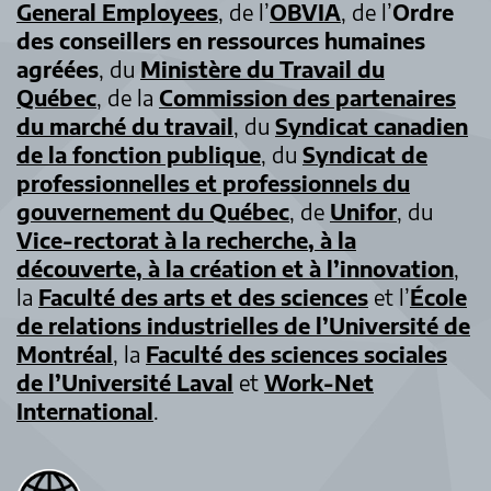
General Employees
, de l’
OBVIA
, de l’
Ordre
des conseillers en ressources humaines
agréées
, du
Ministère du Travail du
Québec
, de la
Commission des partenaires
du marché du travail
, du
Syndicat canadien
de la fonction publique
, du
Syndicat de
professionnelles et professionnels du
gouvernement du Québec
, de
Unifor
, du
Vice-rectorat à la recherche, à la
découverte, à la création et à l’innovation
,
la
Faculté des arts et des sciences
et l’
École
de relations industrielles de l’Université de
Montréal
, la
Faculté des sciences sociales
de l’Université Laval
et
Work-Net
International
.