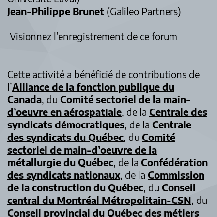
Jean-Philippe Brunet
(Galileo Partners)
Visionnez l’enregistrement de ce forum
Cette activité a bénéficié de contributions de
l’
Alliance de la fonction publique du
Canada
, du
Comité sectoriel de la main-
d’oeuvre en aérospatiale
, de la
Centrale des
syndicats démocratiques
, de la
Centrale
des syndicats du Québec
, du
Comité
sectoriel de main-d’oeuvre de la
métallurgie du Québec
, de la
Confédération
des syndicats nationaux
, de la
Commission
de la construction du Québec
, du
Conseil
central du Montréal Métropolitain-CSN
, du
Conseil provincial du Québec des métiers