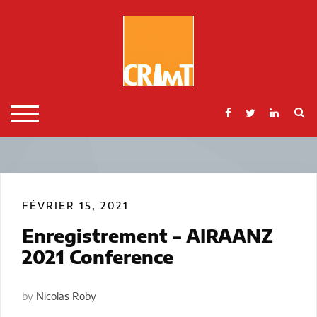
Skip
to
content
S
TOGGLE MOBILE MENU
FÉVRIER 15, 2021
Enregistrement – AIRAANZ
2021 Conference
by
Nicolas Roby