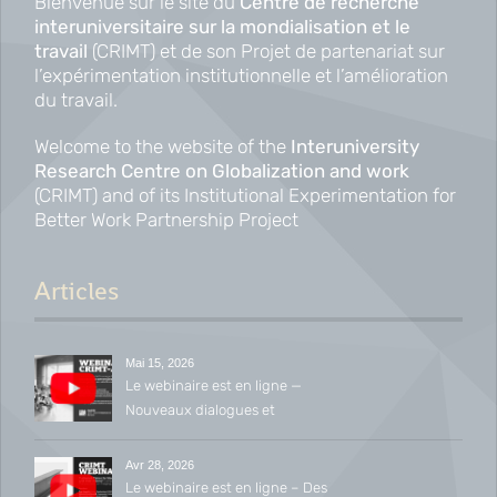
Bienvenue sur le site du
Centre de recherche
interuniversitaire sur la mondialisation et le
travail
(CRIMT) et de son Projet de partenariat sur
l’expérimentation institutionnelle et l’amélioration
du travail.
Welcome to the website of the
Interuniversity
Research Centre on Globalization and work
(CRIMT) and of its Institutional Experimentation for
Better Work Partnership Project
Articles
Mai 15, 2026
Le webinaire est en ligne —
Nouveaux dialogues et
conversations émergentes en
relations industrielles
Avr 28, 2026
Le webinaire est en ligne – Des