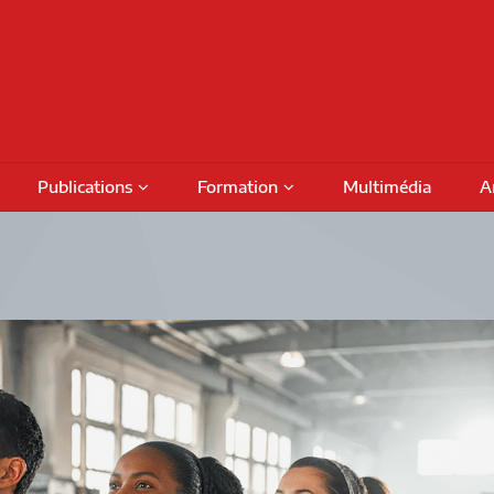
Publications
Formation
Multimédia
A
Podcasts
Colloques
Activités de formation
fiches
Numéros thématiques
Séminaires internationaux
Financement
Prog
Livres
Activités savoirs partagés
Bour
Rapports de recherche
Séminaires réguliers
Octro
DAMT
Rencontres de projet