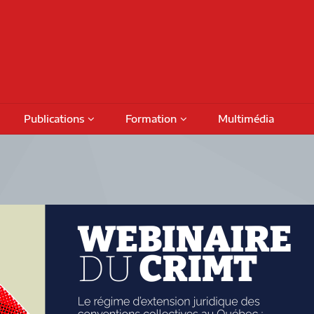
Publications
Formation
Multimédia
Podcasts
Colloques
Activités de formation
fiches
Numéros thématiques
Séminaires internationaux
Financement
Prog
Livres
Activités savoirs partagés
Bour
Rapports de recherche
Séminaires réguliers
Octro
DAMT
Rencontres de projet