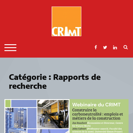
Skip
to
content
S
TOGGLE MOBILE MENU
Catégorie :
Rapports de
recherche